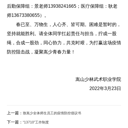
后勤保障组：景老师13938241665；医疗保障组：耿老
师13673380655）。
春已至、万物生，人心齐、皆可期。困难是暂时的，
坚持就能胜利。请全体同学扛起责任与担当，拧成一股
绳，合成一股劲，同心协力，共克时艰，为打赢这场疫情
防控阻击战，凝聚嵩少青春力量！
嵩山少林武术职业学院
2022年3月23日
上一篇：
致嵩少全体师生员工的疫情防控倡议书
下一篇：
“13710”工作制度