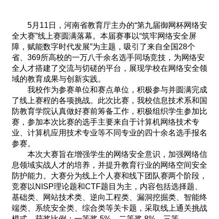
5月11日，河南省教育厅主办的“第九届御网杯网络安
全大赛”线上赛圆满落幕。本届赛事以“筑牢网络安全屏
障，赋能数字时代发展”为主题，吸引了来自全国28个
省、369所高校的一万八千余名选手同场竞技，为网络安
全人才搭建了交流与切磋的平台，展现学校在网络安全领
域的教育成果与创新实践。
我校作为参赛单位和赛点单位，积极参与并圆满完成
了线上赛程的各项挑战。此次比赛，我校信息技术系和国
防教育学院认真做好赛前筹备工作，积极组织学生参加比
赛，参加本次比赛的选手主要来自于计算机网络技术专
业、计算机应用技术专业等不同专业的四十余名选手报名
参赛。
本次大赛旨在增强学生的网络安全意识，加强网络信
息领域实战人才的培养，并提升教育行业的网络空间安全
防护能力。大赛分为线上个人赛和线下团队赛两个阶段，
竞赛以NISP理论题和CTF题目为主，内容包括选择题、
基础类、网站技术类、逆向工程类、漏洞挖掘类、智能终
端类、系统安全类、综合类等关卡题，采取线上通关挑战
模式。获奖比例：一等奖 5%、二等奖 8%、三等