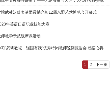
国际中文教师开讲啦！——无论海角与天涯，大抵心安即是家
学院武林汉蕴表演团震撼亮相12届东盟艺术博览会开幕式
2023年英语口语职业技能大赛
教师教学示范观摩课活动
学习“躬耕教坛，强国有我”优秀特岗教师巡回报告会 感悟心得
1
2
下一页