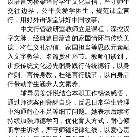
以语言为桥梁培育学生文化自信，严守师生
交往边界，公平关爱学困生，规范课堂言
行，用好外语课堂讲好中国故事。
中文行管教研室教师立足课程，深挖汉
字文脉、经典篇目蕴含的家国情怀与传统美
德，将仁义礼智信、家国担当等思政元素融
入文字教学、名篇赏析环节。教师们谈到，
讲授传统文化必先躬身践行传统德行，以身
作则、言传身教，杜绝言行脱节，以自身品
行带动学生涵养人文素养。
辅导员姜舒悦结合本职工作畅谈感悟，
通过师德案例警醒自身，反思日常学生管理
中沟通耐心不足等细节问题。她表示后续将
持续加强师德学习，优化育人方式，耐心倾
听学生诉求，严守师德纪律红线，以爱心责