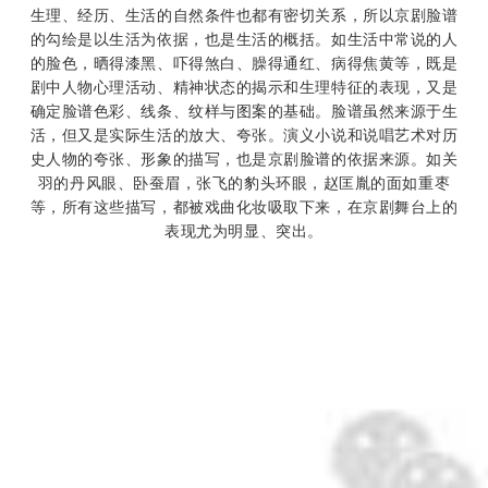
生理、经历、生活的自然条件也都有密切关系，所以京剧脸谱
的勾绘是以生活为依据，也是生活的概括。如生活中常说的人
的脸色，晒得漆黑、吓得煞白、臊得通红、病得焦黄等，既是
剧中人物心理活动、精神状态的揭示和生理特征的表现，又是
确定脸谱色彩、线条、纹样与图案的基础。脸谱虽然来源于生
活，但又是实际生活的放大、夸张。演义小说和说唱艺术对历
史人物的夸张、形象的描写，也是京剧脸谱的依据来源。如关
羽的丹风眼、
卧蚕眉
，张飞的豹头环眼，
赵匡胤
的面如重枣
等，所有这些描写，都被戏曲化妆吸取下来，在京剧舞台上的
表现尤为明显、突出。