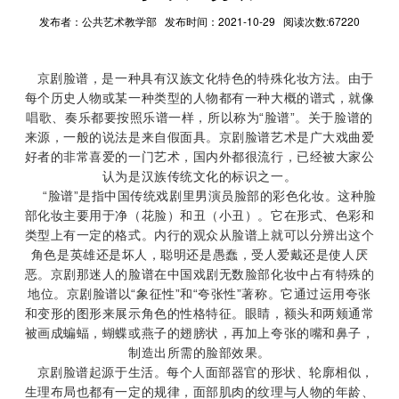
发布者：公共艺术教学部 发布时间：2021-10-29 阅读次数:67220
京剧脸谱，是一种具有汉族文化特色的特殊化妆方法。由于
每个历史人物或某一种类型的人物都有一种大概的谱式，就像
唱歌、奏乐都要按照乐谱一样，所以称为“脸谱”。关于脸谱的
来源，一般的说法是来自假面具。京剧脸谱艺术是广大戏曲爱
好者的非常喜爱的一门艺术，国内外都很流行，已经被大家公
认为是汉族传统文化的标识之一。
“脸谱”是指中国传统戏剧里男演员脸部的彩色化妆。这种脸
部化妆主要用于净（花脸）和丑（小丑）。它在形式、色彩和
类型上有一定的格式。内行的观众从脸谱上就可以分辨出这个
角色是英雄还是坏人，聪明还是愚蠢，受人爱戴还是使人厌
恶。京剧那迷人的脸谱在
中国戏剧
无数脸部化妆中占有特殊的
地位。京剧脸谱以“象征性”和“夸张性”著称。它通过运用夸张
和变形的图形来展示角色的性格特征。眼睛，额头和两颊通常
被画成蝙蝠，蝴蝶或燕子的翅膀状，再加上夸张的嘴和鼻子，
制造出所需的脸部效果
。
京剧脸谱起源于生活。每个人面部器官的形状、轮廓相似，
生理布局也都有一定的规律，面部肌肉的纹理与人物的年龄、