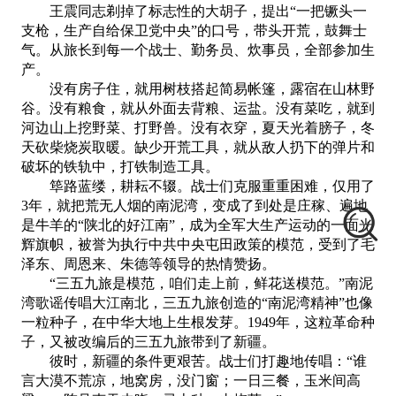
王震同志剃掉了标志性的大胡子，提出
“一把镢头一
支枪，生产自给保卫党中央”的口号，带头开荒，鼓舞士
气。从旅长到每一个战士、勤务员、炊事员，全部参加生
产。
没有房子住，就用树枝搭起简易帐篷，露宿在山林野
谷。没有粮食，就从外面去背粮、运盐。没有菜吃，就到
河边山上挖野菜、打野兽。没有衣穿，夏天光着膀子，冬
天砍柴烧炭取暖。缺少开荒工具，就从敌人扔下的弹片和
破坏的铁轨中，打铁制造工具。
筚路蓝缕，耕耘不辍。战士们克服重重困难，仅用了
3
年，就把荒无人烟的南泥湾，变成了到处是庄稼、遍地
是牛羊的“陕北的好江南”，成为全军大生产运动的一面光
辉旗帜，被誉为执行中共中央屯田政策的模范，受到了毛
泽东、周恩来、朱德等领导的热情赞扬。
“三五九旅是模范，咱们走上前，鲜花送模范。”南泥
湾歌谣传唱大江南北，三五九旅创造的“南泥湾精神”也像
一粒种子，在中华大地上生根发芽。
1949
年，这粒革命种
子，又被改编后的三五九旅带到了新疆。
彼时，新疆的条件更艰苦。战士们打趣地传唱：
“谁
言大漠不荒凉，地窝房，没门窗；一日三餐，玉米间高