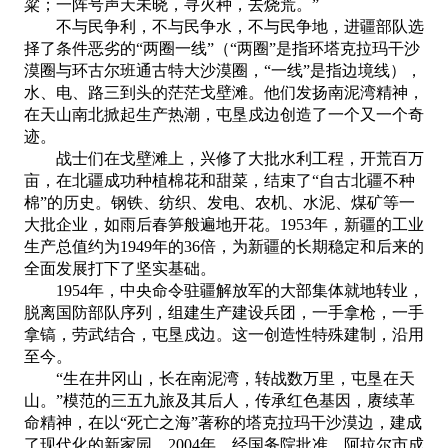
粱；一阵号声天未晓，寻火种，去烧荒。”
不与民争利，不与民争水，不与民争地，进疆部队选
择了条件恶劣的
“两圈一线”（“两圈”是指环塔克拉玛干沙
漠圈与环古尔班通古特大沙漠圈，“一线”是指边境线），
水、电、路三到头的茫茫戈壁滩。他们发扬南泥湾精神，
在天山南北掀起生产热潮，屯垦戍边创造了一个又一个奇
迹。
战士们在戈壁滩上，兴修了大批水利工程，开荒百万
亩，在北疆成功种植棉花和甜菜，结束了
“自古北疆不种
棉”的历史。钢铁、纺织、发电、农机、水泥、煤矿等一
大批企业，如雨后春笋般遍地开花。
1953
年，新疆的工业
生产总值约为
1949
年的
36
倍，为新疆的长期稳定和后来的
全面发展打下了坚实基础。
1954
年，中央命令驻疆解放军的大部集体就地转业，
脱离国防部队序列，组建生产建设兵团，一手拿枪，一手
拿镐，劳武结合，屯垦戍边。这一创造性特殊建制，沿用
至今。
“生在井冈山，长在南泥湾，转战数万里，屯垦在天
山。”模范的三五九旅及其后人，传承红色基因，赓续革
命精神，在以“死亡之海”著称的塔克拉玛干沙漠边，建成
了现代化的新家园。
2004
年，经国务院批准，阿拉尔市成