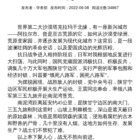
发布者：学务部 发布时间：2022-06-08 阅读次数:34867
世界第二大沙漠塔克拉玛干北缘，有一座新兴城市
——阿拉尔市。曾是亘古荒原的它，如何从沙漠变绿洲、
荒原变家园，并逐步发展为现代化城市？这背后，是一段
波澜壮阔的革命史话，以及爱国戍边的光辉历程。
抗日战争进入相持阶段后，日军对我根据地反复进行
大扫荡。与此同时，国民党顽固派消极抗日、积极反共，
调集几十万大军包围陕甘宁边区，实行严密的军事包围和
经济封锁，叫嚣要
“饿死八路军，困死八路军”。
为摆脱困境、战胜敌人的封锁，党中央号召，陕甘宁
边区军民积极开展大生产运动。王震同志奉命，率领八路
军第三五九旅开赴南泥湾垦荒。
南泥湾距离延安约
45
公里，是陕甘宁边区的南大门。
三五九旅刚到这里时，山坡上荆棘横生，深山是遮天蔽日
的原始森林，沟底是黑暗阴森的溪流，浸泡着腐烂的古木
和野兽的尸骨，几十里没有人烟。这地方如何生存、发展
生产？战士们不禁犯了难。
以上率下聚人心，战无不胜向前进。