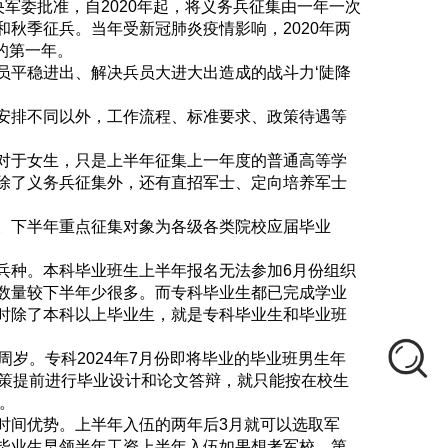
军委批准，自2020年起，将义务兵征集由一年一次
秋季征兵。当年受新冠肺炎疫情影响，2020年两
的第一年。
员平稳进出、解决兵员大进大出造成的战斗力‘陡降
安排不同以外，工作流程、标准要求、政策待遇等
对于女生，只是上半年征集上一年度的普通高等学
除了义务兵征集外，还有直招军士、定向培养军士
。下半年重点征集对象为各级各类院校应届毕业
兵种。本科毕业班生上半年报名无法参加6月份组织
数量较下半年少很多。而专科毕业生都已完成学业
时除了本科以上毕业生，就是专科毕业生和毕业班
岁。专科2024年7月份即将毕业的毕业班男生年
政策提前进行毕业设计和论文答辩，就只能按在校生
。
时间优势。上半年入伍的两年后3月就可以选取军
毕业生早领半年工资上半年入伍如果想考军校，第