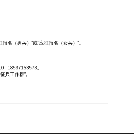
右上侧“应征报名（男兵）”或“应征报名（女兵）”。
 18537153573。
季征兵工作群”。