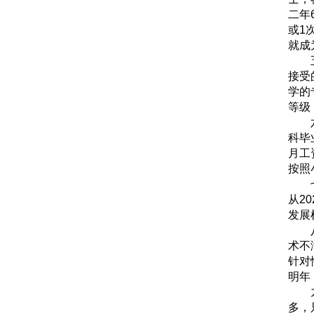
二年
或1
就成
接受
学的
等级
科毕
月工
按照
从2
发展
术不
针对
明年
多，