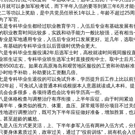
6月就可以参加军校考试，而下半年入伍的要等到第三年6月才能
次二等功以上奖励，是中共党员任班长1年以上，年龄不超过25
为了军官。
五是专科毕业生都经过职业教育学习，入伍后专业有基础发展有
的职业教育时间比较多，实践和动手能力一般比较强，还有相当
专业是军地通用专业，入伍后专业对口发展更好。近几年，选取
，有基础的专科毕业生以后晋级时优势会更大。
六是专科毕业生服役满2年后选军士时，高校就读时间视同服役直
业班生证实，专科毕业班生选军士时直接授衔中士。取中士后月工
资6500左右。如果在高原海岛和艰苦地区服役的工资和补助标
小时给予补助，补助要比工资翻几倍。
七是专科毕业生退役的可以免试升本，学历提升后工作上比以前
022年起，可免试入读普通本科或根据本人意愿就读成人本科。
机会会多很多，各项待遇也会比专科学历高一些。
八是体格检查与调整治疗有序衔接，上半年应征，由于时间紧迫
满半年，像类似的视力、体重、血压、尿常规等部分项目不过关
性地进行调整治疗，既可为下半年应征做好准备，增加胜算，也
，甚至超龄的尴尬。
九是入伍方式更灵活，上、下半年参军入伍有两种入伍方式，分
只要身体素质过关，政审过关，通过了“役前训练”，就有机会入