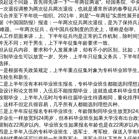
说起这个问题，首先得先讲一下“一年两征两退”。经国务院、中央
一次退役调整为两次征兵两次退役，也就是通常所讲的春季征兵和
兵合并至下半年统一组织。2021年，则是“一年两征”实质性展开
据《中国国防报》报道：一年两次征兵两次退役，是为了保持兵
’难题。一年两次征兵，在中国兵役制度的历史上，堪称是创举。
从工作层面来讲，上、下半年征兵均是正常的工作机制，除时间
并无不同；对于男生，上下半年征集年龄要求一致。
但从征兵内容、要求和个人发展来讲，却有不小的区别。比如，
日制毕业生可以放宽一岁。另外，上半年只征集义务兵，下半年
选择。
一是根据有关政策规定，上半年重点征集对象为专科毕业班学生
在校生和新生。
二是上半年没有本科毕业班生报名，专科毕业班生都能选到理想
业设计和论文答辩，入伍后不能按期毕业，这就造成本科毕业生
按期毕业，上半年入伍时与专科往届毕业生待遇相同，量化排序
，这样不但定兵很容易，几乎所有人都能选到理想兵种。
三是上半年应征报名专科毕业班生，年龄限制同毕业生放宽到24周
毕业生一样放宽到24周岁，但本科毕业班生如果大学没有出台
限制在22周岁以内。毕业班女生如果报名年龄也是在22周岁以内
四是上半年入伍的专科毕业班生，选军士、考军校、保送入学有
特别优秀的还可以提前一年选取军士，选军士后比下半年入伍的