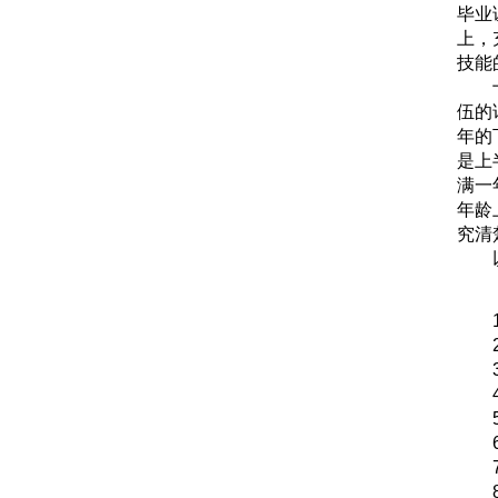
毕业
上，
技能
伍的
年的
是上
满一
年龄
究清