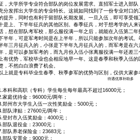
证，大学所学专业符合部队的岗位发展需求。直招军士进入部队
充分发挥出大学生的专业特长。这就如同找到了一份专业对口的
的提升，同时也有利于留部队长期发展。一旦入伍，即可享受领
十是上、下半年征兵的其他区别。春季征兵，对于想考学的人来
话，想在部队考军校，那么服役满一年之后，就能在入伍第二年
下半年，可是军考时间是在上半年，所以只能参加次年的考试。举
半年三月征兵入的，小张是下半年九月征兵入的，而军考是在六月
年，是可以参加军考的，而九月份入伍小张离服役满一年还差三个
上有优势，军校毕业也会相应地早一年。这是春季和秋季入伍的
楚，不然白白浪费了机会。
以上就是专科毕业生春季、秋季参军的优势与区别，仅供大家参
待遇优厚补助多
1.本科和高职（专科）学生每生每年最高不超过16000元；
2.家庭优待金：96000元/两年；
3.郑州市大学生入伍一次性奖励金：5000元；
4.部队津贴：27600元/两年；
5.登封市入伍奖励金：4000元；
6.部队退役金：23000元；
7.部队养老保险金：23683元；
8.部队安置金：9000元；