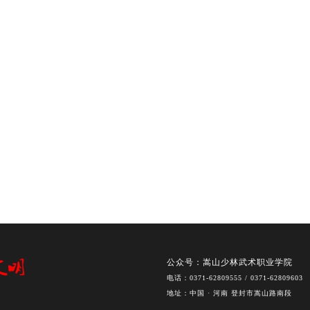
公众号：嵩山少林武术职业学院
电话：0371-62809555 / 0371-62809603
地址：中国 · 河南 登封市嵩山路南段