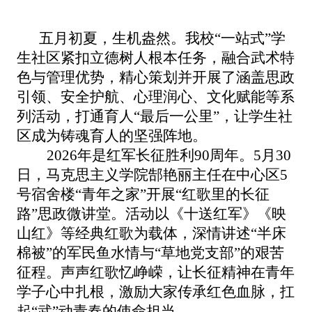
五月初夏，生机盎然。我校“一站式”学
生社区紧扣立德树人根本任务，融合武术特
色与管理优势，精心策划并开展了涵盖思政
引领、安全护航、心理润心、文化赋能等系
列活动，打通育人“最后一公里”，让学生社
区成为铸魂育人的坚强阵地。
2026年是红军长征胜利90周年。5月30
日，马克思主义学院郜艳丽主任在中心区5
号宿舍楼“青年之家”开展“红歌里的长征
路”思政微讲堂。活动以《十送红军》《映
山红》等经典红歌为载体，深情讲述“半床
棉被”的军民鱼水情与“草地党支部”的艰苦
征程。声声红歌忆峥嵘，让长征精神在青年
学子心中扎根，激励大家传承红色血脉，扛
起“武”动青春的使命担当。