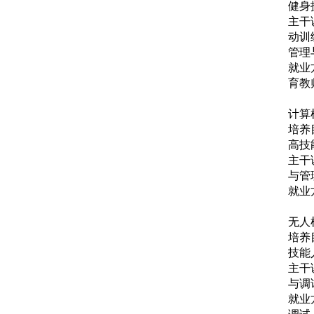
健身
主干
动训
管理
就业
育教
计算
培养
高技
主干
与管
就业
无人
培养
技能
主干
与调
就业