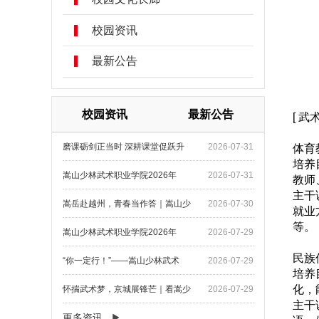
校园资讯
最新公告
校园资讯
最新公告
[ 武
磨课砺剑正当时 深耕课堂促跃升
2026-07-31
体育
培养
嵩山少林武术职业学院2026年
2026-07-31
教师
主干
嵩岳赴越州，青春当作答｜嵩山少
2026-07-30
就业
等。
嵩山少林武术职业学院2026年
2026-07-29
民族
“你一定行！”——嵩山少林武术
2026-07-29
培养
化，
怀揣武术梦，京城展锋芒｜看嵩少
2026-07-29
主干
更多资讯