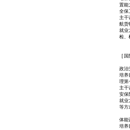
置能
全保
主干
航货
就业
检、
[ 
政治
培养
理第
主干
安保
就业
等方
体能
培养