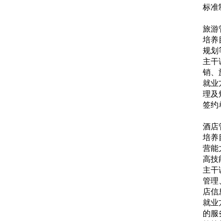
标准
旅游
培养
规划
主干
销、
就业
理及
签约
酒店
培养
营能
高技
主干
管理
店信
就业
的服