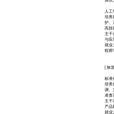
调试
人工
培养
护、
高技
主干
与应
就业
程师
[ 旅
标准
培养
调、
准查
主干
产品
就业