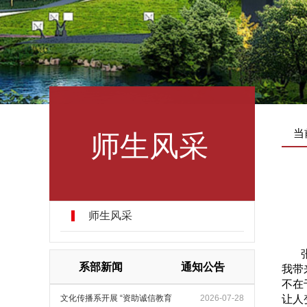
师生风采
当
师生风采
张玉
系部新闻
通知公告
我带
不在
文化传播系开展 “资助诚信教育
2026-07-28
让人