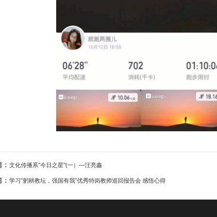
篇：
文化传播系"今日之星"(一）—汪亮鑫
篇：
学习“躬耕教坛，强国有我”优秀特岗教师巡回报告会 感悟心得