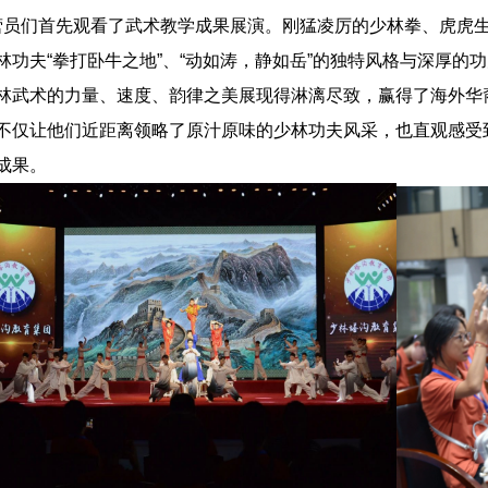
员们首先观看了
武术教学成果展演
。刚猛凌厉的少林拳、虎虎
林功夫“拳打卧牛之地”、“动如涛，静如岳”的独特风格与深厚
林武术的力量、速度、韵律之美展现得淋
漓尽致，赢得了海外华
不仅让他们近距离领略了原汁原味的少林功夫风采，也直观感受
成果。