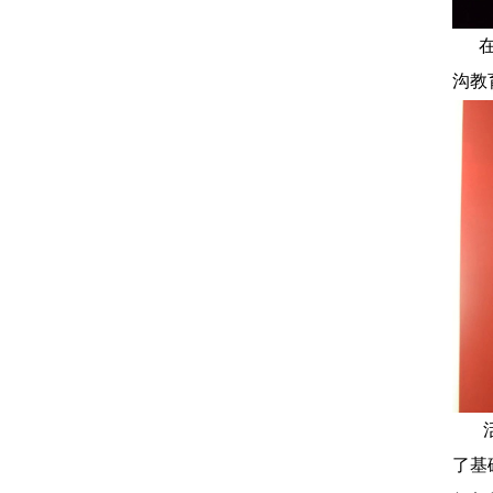
沟教
活
了基