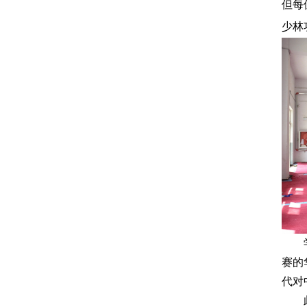
但每
少林
赛的
代对