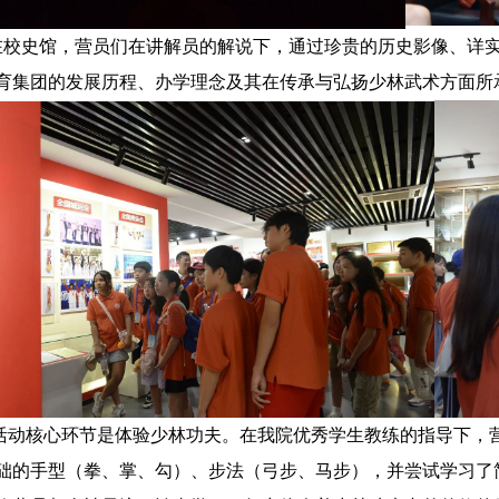
在
校史馆
，营员们在讲解员的解说下，通过珍贵的历史影像、详
育集团的发展历程、办学理念及其在
传承与弘扬少林武术方面
所
动核心环节是体验
少林功夫
。在我院优秀学生教练的指导下，
础的手型（拳、掌、勾）、步法（弓步、马步），并尝试学习了