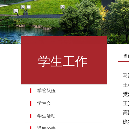
学生工作
当
马
王
学管队伍
樊
王
学生会
学生活动
通知公告